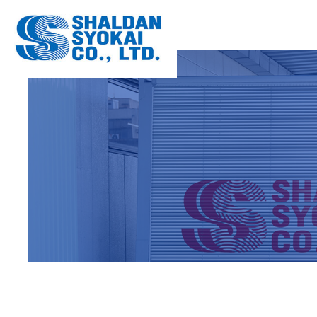
OA機器配
数字でわか
OFFICE
COMPANY
大型家具配
配送設備
FURNITU
EQUIPME