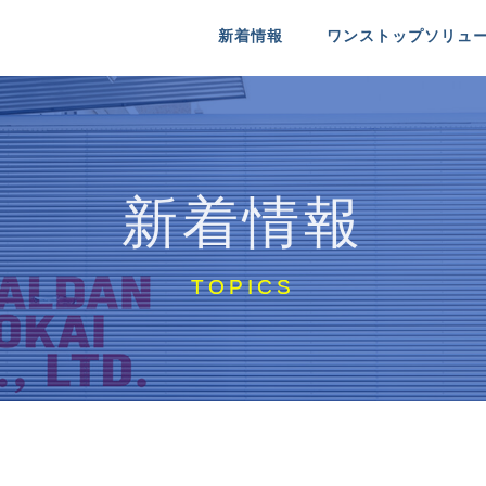
新着情報
ワンストップソリュ
送
るシャルダン商会
医療機器配送
シャルダン商会について
 INFO
MEDICAL
COMPANY IDENTITY
新着情報
送
特殊物配送
リクルート
RE
NT
SPECIAL PACKAGE
MESSAGE ＆ RECRUIT