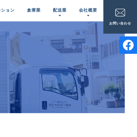
ーション
倉庫業
配送業
会社概要
お問い合わせ
家電配送
事業所一覧
APPLIANCES
LOCATIONS
ピアノの配置＆
メンテナンス
INSTALLATION ＆
MAINTENANCE