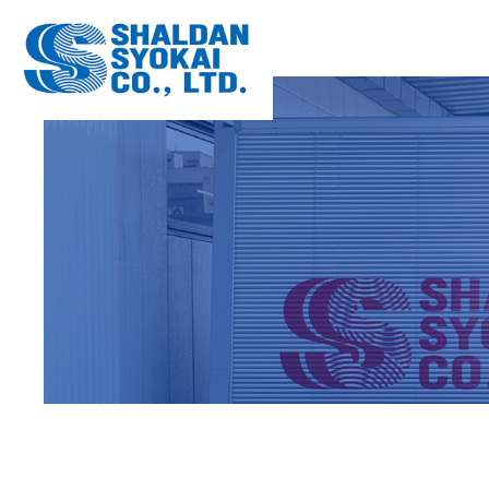
OA機器配
数字でわか
OFFICE
COMPANY
大型家具配
配送設備
FURNITU
EQUIPME