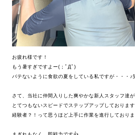
お疲れ様です！
もう暑すぎですよー(；ﾟДﾟ)
バテないように食欲の夏をしている私ですが・・・♪
さて、当社に仲間入りした爽やかな新人スタッフ達
とてつもないスピードでステップアップしておりますΣ(ﾟдﾟ
経験者？！って思うほど上手に作業を進行しており
まぎれもなく、即戦力です👍