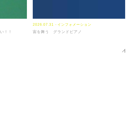
2023.08.08
2024.01.18
2026.07.31
NEWS
TOPICS
インフォメーション
2023
2024
い！！
『お盆休み』
【パンフレット】
宙を舞う グランドピアノ
『N
【担
PAGE TOP
せください。
連絡