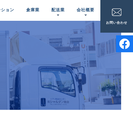
ーション
倉庫業
配送業
会社概要
お問い合わせ
家電配送
事業所一覧
APPLIANCES
LOCATIONS
ピアノの配置＆
メンテナンス
INSTALLATION ＆
MAINTENANCE