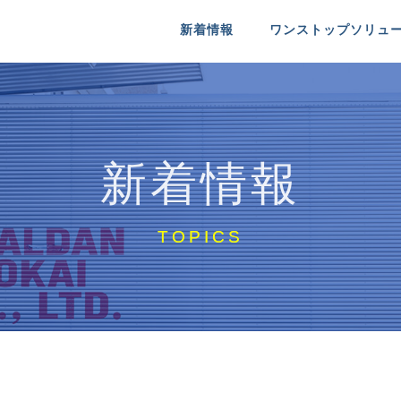
新着情報
ワンストップソリュ
送
るシャルダン商会
医療機器配送
シャルダン商会について
 INFO
MEDICAL
COMPANY IDENTITY
新着情報
送
特殊物配送
リクルート
RE
NT
SPECIAL PACKAGE
MESSAGE ＆ RECRUIT