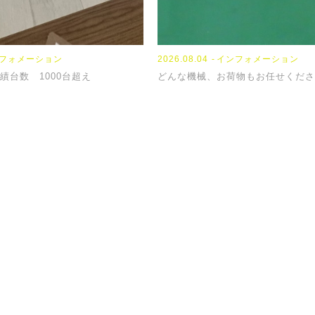
フォメーション
2023.09.13
2024.04.04
2026.08.04
NEWS
TOPICS
インフォメーション
績台数 1000台超え
『席替え』
【新年度】
どんな機械、お荷物もお任せくださ
スに関するご相談・お見積もりなど、お気軽にお問い合わ
120-431-676
フォームにてご
間 9:30-17:30(福山本社)