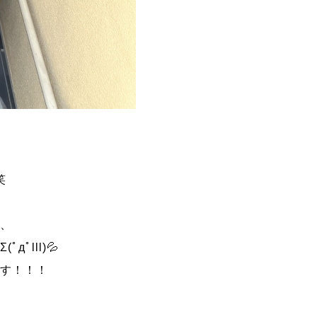
笑
が、
lll)💦
ます！！！