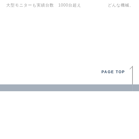
大型モニターも実績台数 1000台超え
『席替え』
【新年度】
どんな機械、お
PAGE TOP
提供サービスに関するご相談・お見積もりな
ど、お気軽にお問い合わせください。
0120-431-676
TEL