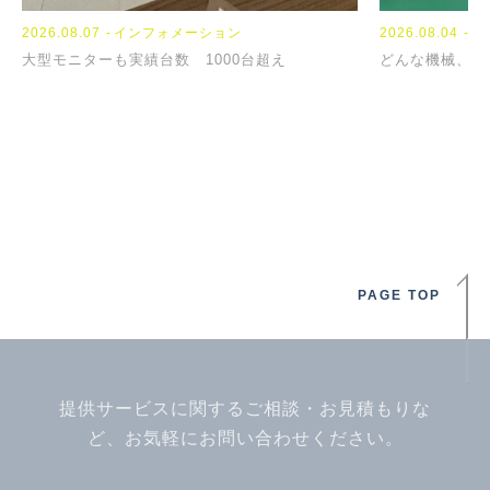
2026.08.07
インフォメーション
2023.09.13
2024.04.04
NEWS
TOPICS
2026.08.04
イ
大型モニターも実績台数 1000台超え
『席替え』
【新年度】
どんな機械、お
PAGE TOP
提供サービスに関するご相談・お見積もりな
ど、お気軽にお問い合わせください。