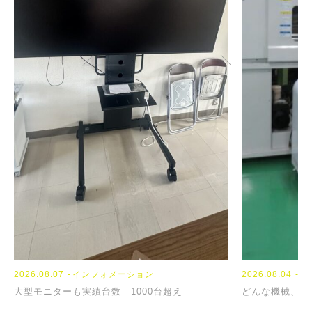
2026.08.07
インフォメーション
2023.09.13
2024.04.04
NEWS
TOPICS
2026.08.04
イ
大型モニターも実績台数 1000台超え
『席替え』
【新年度】
どんな機械、お