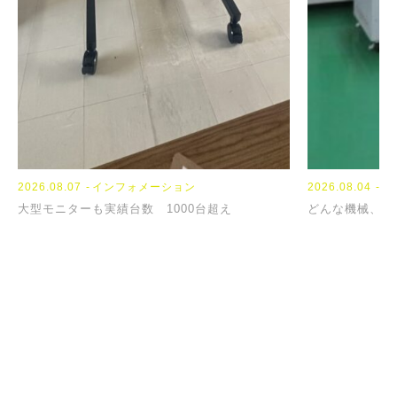
2026.08.07
インフォメーション
2023.09.13
2024.04.04
NEWS
TOPICS
2026.08.04
イ
大型モニターも実績台数 1000台超え
『席替え』
【新年度】
どんな機械、お