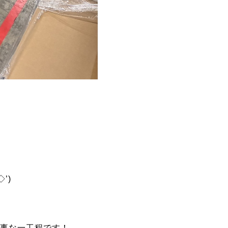
’)ゞ
大事な一工程です！