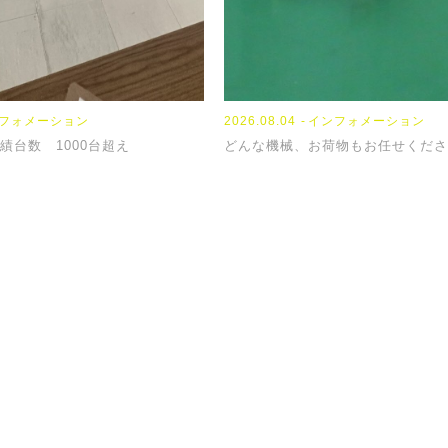
フォメーション
2023.09.13
2024.04.04
2026.08.04
NEWS
TOPICS
インフォメーション
績台数 1000台超え
『席替え』
【新年度】
どんな機械、お荷物もお任せくださ
スに関するご相談・お見積もりなど、お気軽にお問い合わ
120-431-676
フォームにてご