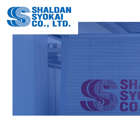
OA機器配
数字でわか
OFFICE
COMPANY
大型家具配
配送設備
FURNITU
EQUIPME