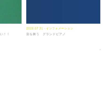
2023.08.08
2024.01.18
2026.07.31
NEWS
TOPICS
インフォメーション
2023
2024
い！！
『お盆休み』
【パンフレット】
宙を舞う グランドピアノ
『N
【担
PAGE TOP
せください。
連絡