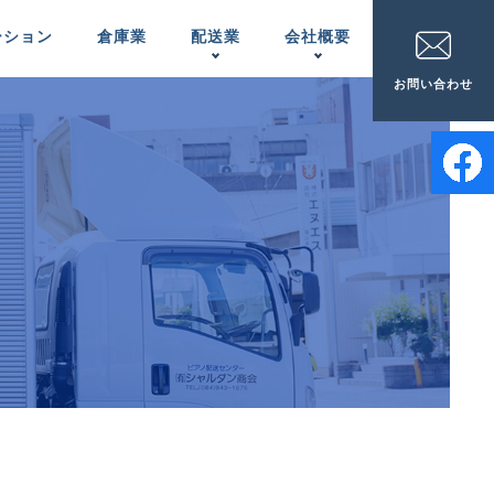
ーション
倉庫業
配送業
会社概要
お問い合わせ
家電配送
事業所一覧
APPLIANCES
LOCATIONS
ピアノの配置＆
メンテナンス
INSTALLATION ＆
MAINTENANCE