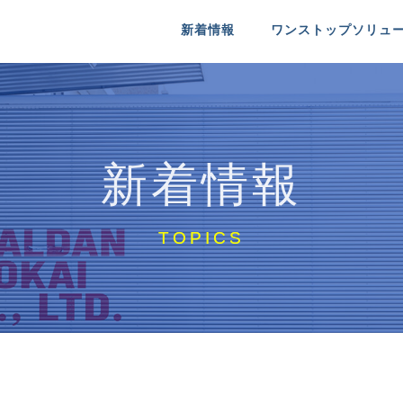
新着情報
ワンストップソリュ
送
るシャルダン商会
医療機器配送
シャルダン商会について
 INFO
MEDICAL
COMPANY IDENTITY
新着情報
送
特殊物配送
リクルート
RE
NT
SPECIAL PACKAGE
MESSAGE ＆ RECRUIT