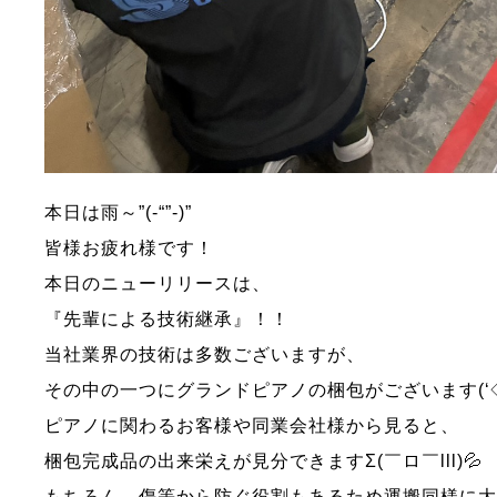
本日は雨～”(-“”-)”
皆様お疲れ様です！
本日のニューリリースは、
『先輩による技術継承』！！
当社業界の技術は多数ございますが、
その中の一つにグランドピアノの梱包がございます(‘◇
ピアノに関わるお客様や同業会社様から見ると、
梱包完成品の出来栄えが見分できますΣ(￣ロ￣lll)💦
もちろん、傷等から防ぐ役割もあるため運搬同様に