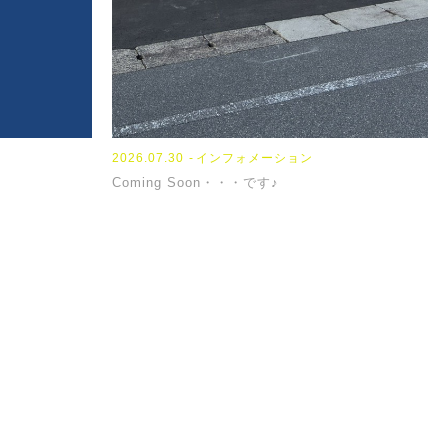
2023.08.08
2024.01.18
2026.07.30
NEWS
TOPICS
インフォメーション
2023
2024
『お盆休み』
【パンフレット】
Coming Soon・・・です♪
『N
【担
PAGE TOP
せください。