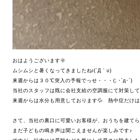
おはようございます🌞
ムシムシと暑くなってきましたねι(´Д｀υ)
来週からは３０℃突入の予報でっせ・・・(; ･`д･´)
当社のスタッフは既に会社支給の空調服にて対策し
来週からは水分も用意しております💦 熱中症だけ
さて、当社の裏口に可愛いお客様が、おうちを建てられ
まだ子どもの鳴き声は聞こえませんが楽しみです♪