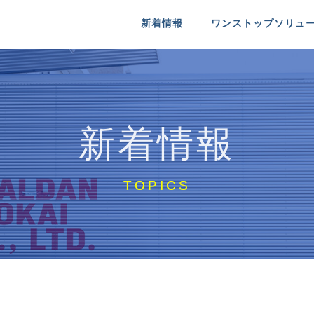
新着情報
ワンストップソリュ
送
るシャルダン商会
医療機器配送
シャルダン商会について
 INFO
MEDICAL
COMPANY IDENTITY
新着情報
送
特殊物配送
リクルート
RE
NT
SPECIAL PACKAGE
MESSAGE ＆ RECRUIT