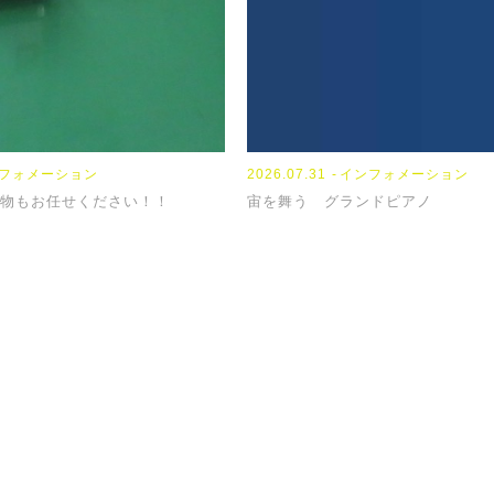
フォメーション
2023.09.13
2024.04.04
2026.07.31
NEWS
TOPICS
インフォメーション
物もお任せください！！
『席替え』
【新年度】
宙を舞う グランドピアノ
スに関するご相談・お見積もりなど、お気軽にお問い合わ