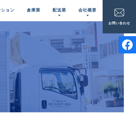
ーション
倉庫業
配送業
会社概要
お問い合わせ
家電配送
事業所一覧
APPLIANCES
LOCATIONS
ピアノの配置＆
メンテナンス
INSTALLATION ＆
MAINTENANCE