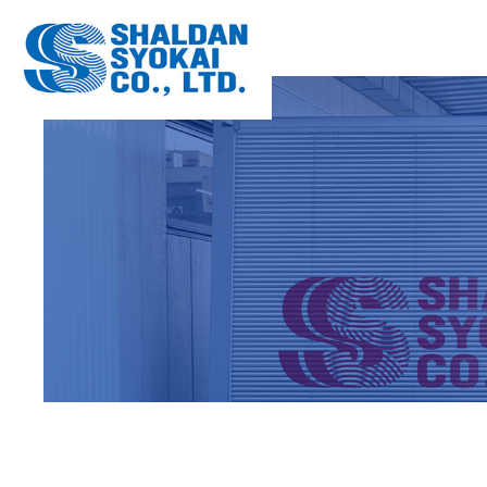
OA機器配
数字でわか
OFFICE
COMPANY
大型家具配
配送設備
FURNITU
EQUIPME