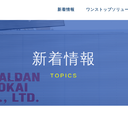
新着情報
ワンストップソリュ
送
るシャルダン商会
医療機器配送
シャルダン商会について
 INFO
MEDICAL
COMPANY IDENTITY
新着情報
送
特殊物配送
リクルート
RE
NT
SPECIAL PACKAGE
MESSAGE ＆ RECRUIT