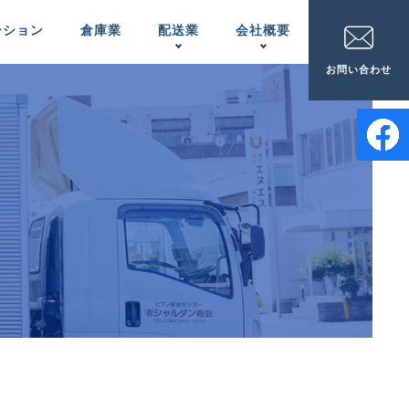
ーション
倉庫業
配送業
会社概要
お問い合わせ
家電配送
事業所一覧
APPLIANCES
LOCATIONS
ピアノの配置＆
メンテナンス
INSTALLATION ＆
MAINTENANCE