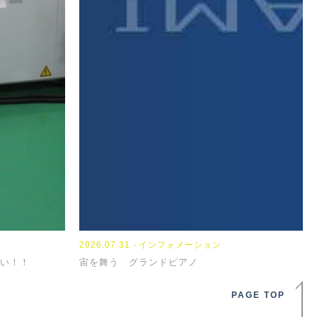
2023.08.08
2024.01.18
2026.07.31
NEWS
TOPICS
インフォメーション
2023
2024
い！！
『お盆休み』
【パンフレット】
宙を舞う グランドピアノ
『N
【担
PAGE TOP