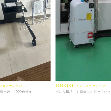
フォメーション
2023.09.13
2024.04.04
2026.08.04
NEWS
TOPICS
インフォメーション
績台数 1000台超え
『席替え』
【新年度】
どんな機械、お荷物もお任せくださ