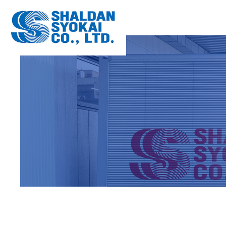
OA機器配
数字でわか
OFFICE
COMPANY
大型家具配
配送設備
FURNITU
EQUIPME